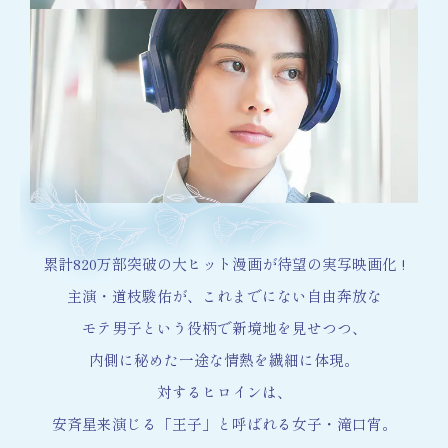
累計820万部突破の大ヒット漫画が待望の実写映画化 !
主演・道枝駿佑が、これまでにない自由奔放な
モテ男子という役柄で新境地を見せつつ、
内側に秘めた一途な情熱を繊細に体現。
対するヒロインは、
安斉星来演じる「王子」と呼ばれる女子・滝口宵。