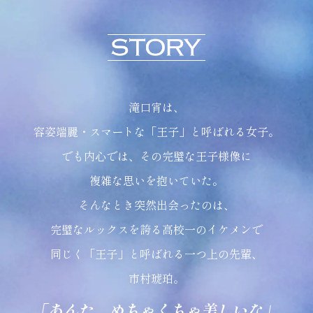
滝口宵は、
容姿端麗・スマートな「王子」と呼ばれる女子。
でも内心では、その完璧な王子様像に
複雑な思いを抱いていた。
そんなとき突然出会ったのは、
完璧なルックスを誇る高校一のイケメンで
同じく「王子」と呼ばれる一つ上の先輩、
市村琥珀。
「あんた、めちゃくちゃ美しいな」