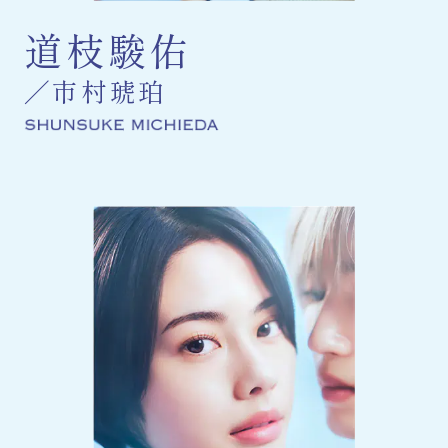
道枝駿佑
市村琥珀