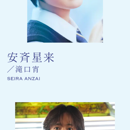
安斉星来
滝口宵