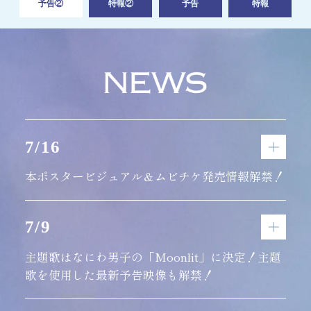
予告②
特報②
予告
特報
7/16
本ポスタービジュアル＆ムビチケ発売情報解禁！
7/9
主題歌はなにわ男子の「Moonlit」に決定！主題
歌を使用した最新予告映像も解禁！