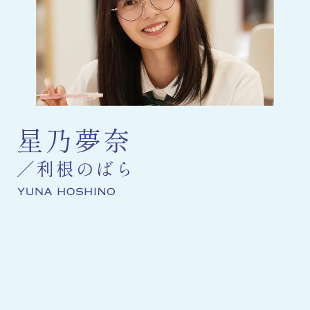
星乃夢奈
利根のばら