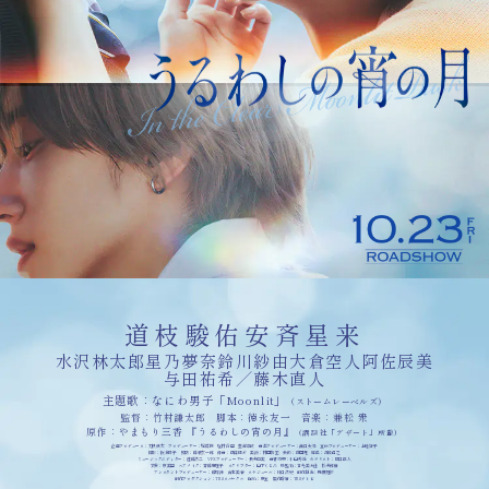
道枝駿佑
安斉星来
水沢林太郎
星乃夢奈
鈴川紗由
大倉空人
阿佐辰美
与田祐希
／
藤木直人
主題歌
なにわ男子「Moonlit」
（ストームレーベルズ）
監督
竹村謙太郎
脚本
徳永友一
音楽
兼松 衆
原作
やまもり三香 『うるわしの宵の月』
（講談社「デザート」所載）
企画プロデュース
刀根鉄太
プロデューサー
堀英樹 塩村香里 韮澤享峻
音楽プロデューサー
溝口大悟
宣伝プロデューサー
上地智子
撮影
板倉陽子
照明
藤森玄一郎
録音
西條博介
美術
林田裕至
装飾
前田亮
編集
髙橋信之
ミュージックエディター
遠藤浩二
VFXプロデューサー
長井由実
音響効果
小山秀雄
カラリスト
関口正人
衣裳
京美里
ヘアメイク
斉藤恵理子
スクリプター
山下くるみ
助監督
實光美々佳 松井郁貴
アシスタントプロデューサー
藤塚渉 吉本美春
スケジュール
川口浩史
制作担当
飛鷹理紗
制作プロダクション
TBSスパークル
配給
東宝
製作幹事
TBSテレビ